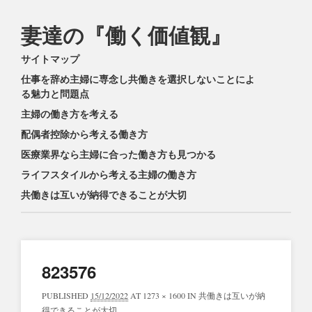
妻達の『働く価値観』
Main menu
Skip
サイトマップ
to
仕事を辞め主婦に専念し共働きを選択しないことによ
content
る魅力と問題点
主婦の働き方を考える
配偶者控除から考える働き方
医療業界なら主婦に合った働き方も見つかる
ライフスタイルから考える主婦の働き方
共働きは互いが納得できることが大切
823576
PUBLISHED
15/12/2022
AT
1273 × 1600
IN
共働きは互いが納
得できることが大切